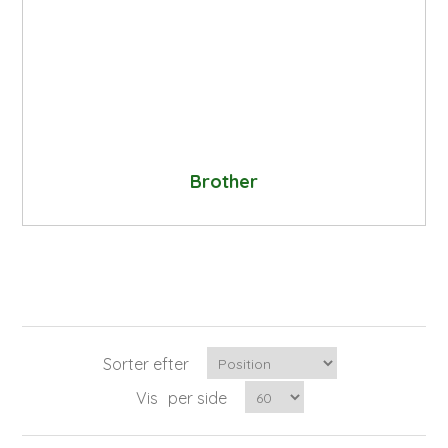
Brother
Sorter efter
Vis
per side