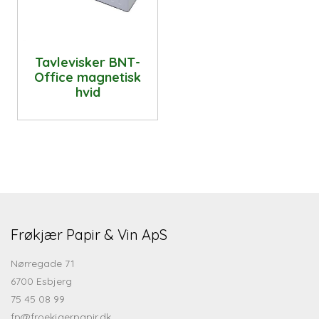
Tavlevisker BNT-
Office magnetisk
hvid
Frøkjær Papir & Vin ApS
Nørregade 71
6700 Esbjerg
75 45 08 99
fp@froekjaerpapir.dk