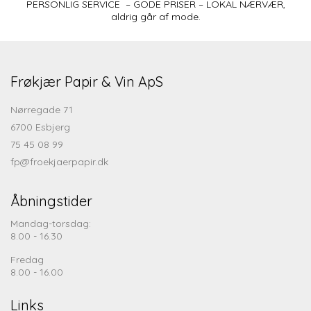
PERSONLIG SERVICE – GODE PRISER – LOKAL NÆRVÆR,
aldrig går af mode.
Frøkjær Papir & Vin ApS
Nørregade 71
6700 Esbjerg
75 45 08 99
fp@froekjaerpapir.dk
Åbningstider
Mandag-torsdag:
8.00 - 16.30
Fredag
8.00 - 16.00
Links