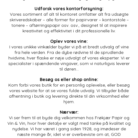
Udforsk vores kontorforsyning:
Vores sortiment af alt til kontoret omfatter alt fra udsøgte
skriveredskaber – alle former for papirvarer – kontorstole –
tonere – aftørringspapir osv. osv., designet til at inspirere
kreativitet og effektivitet i dit professionelle liv.
Oplev vores vine:
I vores unikke vinkælder byder vi på et bredt udvalg af vine
fra hele verden. Fra de dybe rødvine til de sprudlende
hvidvine, hver flaske er nøje udvalgt af vores eksperter. Vi er
specialister i spændende vingaver, som vi naturligvis leverer
til døren…
Besøg os eller shop online:
Kom forbi vores butik for en personlig oplevelse, eller besøg
vores website for at se vores fulde udvalg. Vi tilbyder både
afhentning i butik og levering direkte til din virksomhed eller
hjem.
Nærvær:
Vi ser frem til at byde dig velkommen hos Frøkjær Papir og
Vin & Vin, hvor hver detalje er valgt med tanke på kvalitet og
nydelse. Vi har været i gang siden 1928, og imødeser de
næste mange år, idet vi er overbeviste om at, GOD