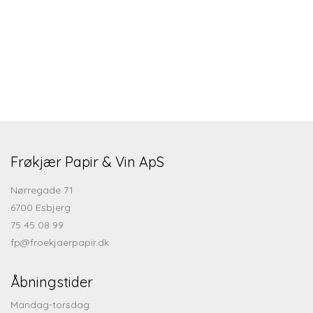
Frøkjær Papir & Vin ApS
Nørregade 71
6700 Esbjerg
75 45 08 99
fp@froekjaerpapir.dk
Åbningstider
Mandag-torsdag: