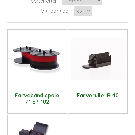
Sorter efter
Vis
per side
Farvebånd spole
Farverulle IR 40
71 EP-102