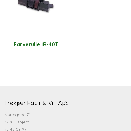
Farverulle IR-40T
Frøkjær Papir & Vin ApS
Nørregade 71
6700 Esbjerg
75 45 08 99