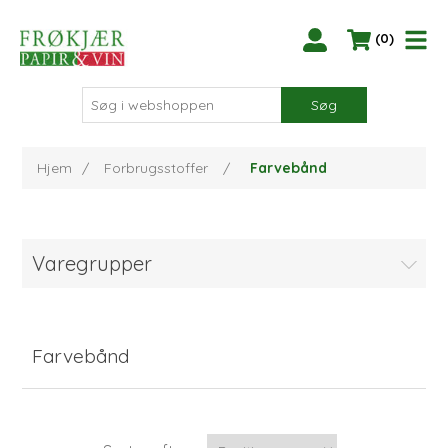
(0)
Søg
Hjem
/
Forbrugsstoffer
/
Farvebånd
Varegrupper
Farvebånd