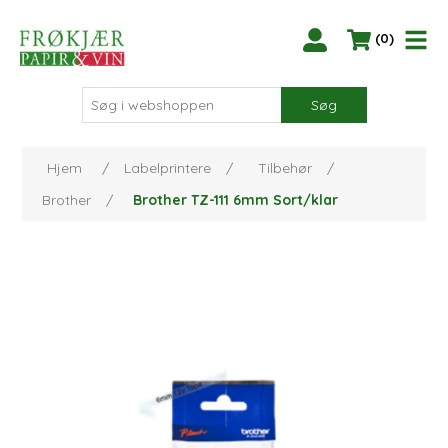
(0)
Søg
Hjem
/
Labelprintere
/
Tilbehør
/
Brother
/
Brother TZ-111 6mm Sort/klar