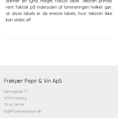
danner en tynd, meget robust label. Teksten printes
rent faktisk på indersiden af lamineringen hvilket gør,
at disse labels er de eneste labels, hvor teksten ikke
kan slides af!
Frøkjær Papir & Vin ApS
Nørregade 71
6700 Esbjerg
75 45 08 99
fp@froekjaerpapir.dk