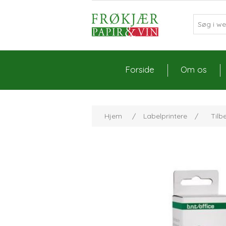
Forside
Om os
Hjem
/
Labelprintere
/
Tilb