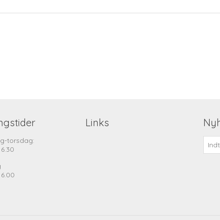
ngstider
Links
Ny
g-torsdag:
16.30
g
16.00