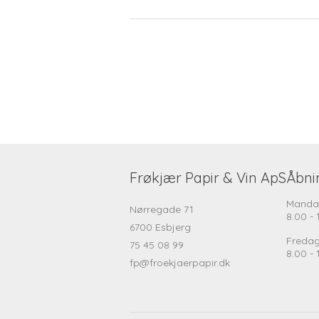
Frøkjær Papir & Vin ApS
Åbni
Manda
Nørregade 71
8.00 - 
6700 Esbjerg
Freda
75 45 08 99
8.00 - 
fp@froekjaerpapir.dk