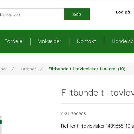
Log på
SØG
Fordele
Vinkælder
Kontakt
Handelsbe
ehør
/
Brother
/
Filtbunde til tavlevisker 14x4cm. (10)
Filtbunde til tavle
SKU:
700985
Refiller til tavlevisker 1489655. 10 