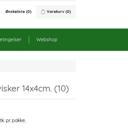
Ønskeliste
(0)
Varekurv
(0)
tingelser
Webshop
visker 14x4cm. (10)
stk. pr. pakke.