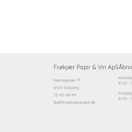
Frøkjær Papir & Vin ApS
Åbni
Manda
Nørregade 71
8.00 - 
6700 Esbjerg
Freda
75 45 08 99
8.00 - 
fp@froekjaerpapir.dk