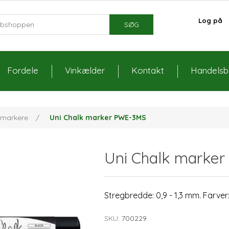
Log på
SØG
Fordele
Vinkælder
Kontakt
Handelsbe
tmarkere
/
Uni Chalk marker PWE-3MS
Uni Chalk marke
Stregbredde: 0,9 - 1,3 mm. Farver: 
SKU:
700229