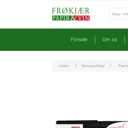
Forside
Om os
Hjem
/
Skriveartikler
/
Pain