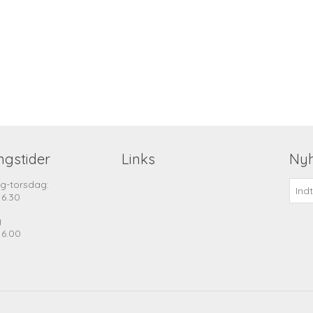
ngstider
Links
Ny
g-torsdag:
16.30
g
16.00