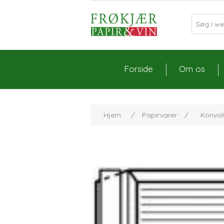
Forside
Om os
Hjem
/
Papirvarer
/
Konvol