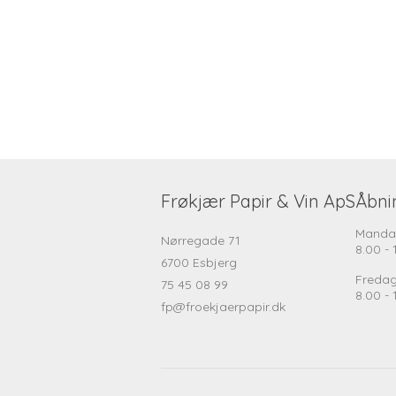
Frøkjær Papir & Vin ApS
Åbni
Manda
Nørregade 71
8.00 - 
6700 Esbjerg
Freda
75 45 08 99
8.00 - 
fp@froekjaerpapir.dk