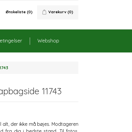
Ønskeliste
(0)
Varekurv
(0)
tingelser
Webshop
1743
apbagside 11743
l alt, der ikke må bøjes. Modtageren
d fra dig i bedste stand. Til fotos,