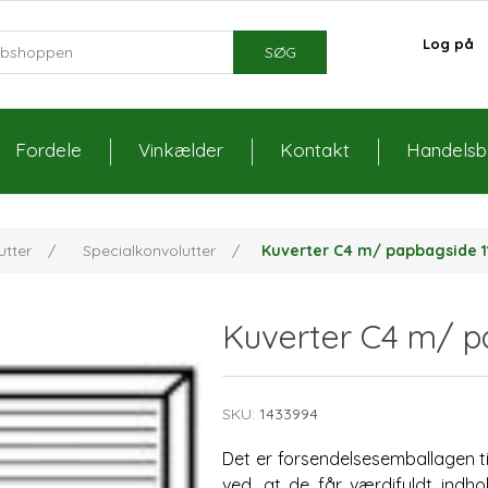
Log på
SØG
Fordele
Vinkælder
Kontakt
Handelsbe
utter
/
Specialkonvolutter
/
Kuverter C4 m/ papbagside 1
Kuverter C4 m/ p
SKU:
1433994
Det er forsendelsesemballagen ti
ved, at de får værdifuldt indhol