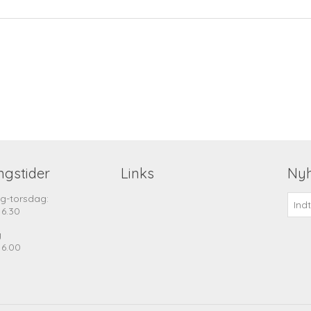
ngstider
Links
Ny
g-torsdag:
16.30
g
16.00