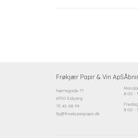
Frøkjær Papir & Vin ApS
Åbni
Manda
Nørregade 71
8.00 - 
6700 Esbjerg
Freda
75 45 08 99
8.00 - 
fp@froekjaerpapir.dk