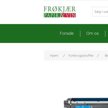
Forside
Om os
Hjem
/
Forbrugsstoffer
/
B