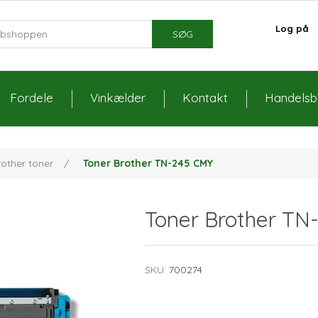
Log på
SØG
Fordele
Vinkælder
Kontakt
Handelsbe
rother toner
/
Toner Brother TN-245 CMY
Toner Brother TN
SKU:
700274