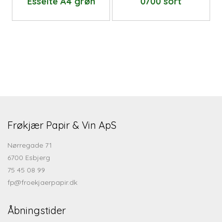
Esselte A4 grøn
0700 sort
Frøkjær Papir & Vin ApS
Nørregade 71
6700 Esbjerg
75 45 08 99
fp@froekjaerpapir.dk
Åbningstider