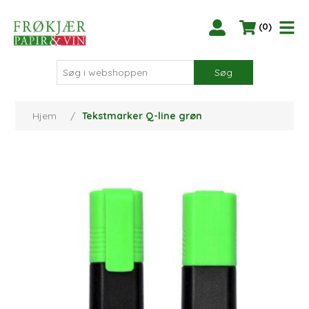
(0)
Søg
Hjem
/
Tekstmarker Q-line grøn