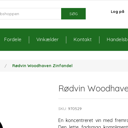
Log på
SØG
Fordele
Vinkælder
Kontakt
Handelsbe
n
/
Rødvin Woodhaven Zinfandel
Rødvin Woodhave
SKU:
970529
En koncentreret vin med fremr
Den lette fadsmag komplimenter