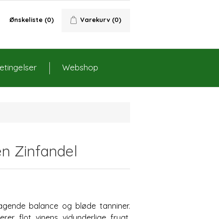
Ønskeliste
(0)
Varekurv
(0)
tingelser
Webshop
n Zinfandel
agende balance og bløde tanniner.
er flot vinens vidunderlige frugt.