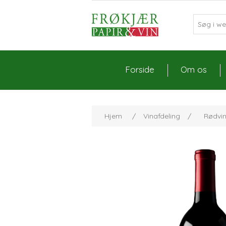
Forside
Om os
Hjem
/
Vinafdeling
/
Rødvi