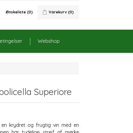
Ønskeliste
(0)
Varekurv
(0)
tingelser
Webshop
olicella Superiore
r en krydret og frugtig vin med en
en har tydelige strejf af mørke