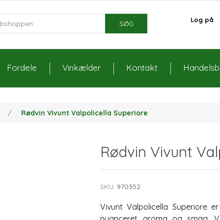
Log på
SØG
Fordele
Vinkælder
Kontakt
Handelsbe
n
/
Rødvin Vivunt Valpolicella Superiore
Rødvin Vivunt Valp
SKU:
970352
Vivunt Valpolicella Superiore e
nuanceret aroma og smag. Vin