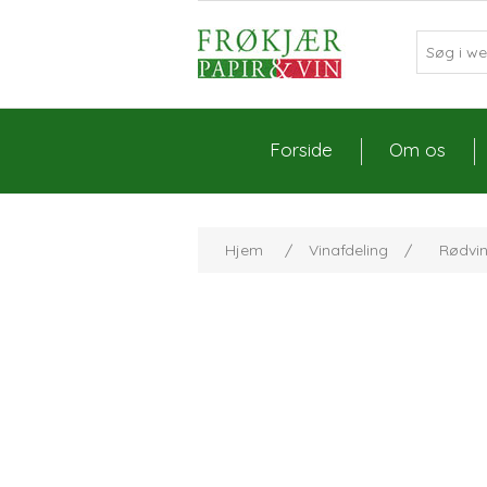
Forside
Om os
Hjem
/
Vinafdeling
/
Rødvi