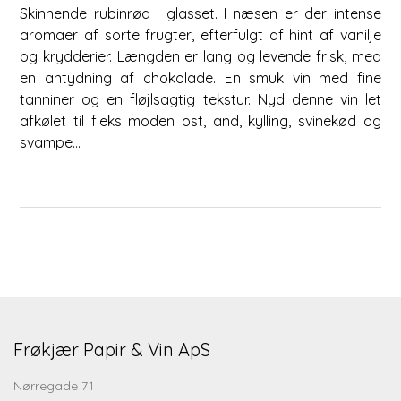
Skinnende rubinrød i glasset. I næsen er der intense
aromaer af sorte frugter, efterfulgt af hint af vanilje
og krydderier. Længden er lang og levende frisk, med
en antydning af chokolade. En smuk vin med fine
tanniner og en fløjlsagtig tekstur. Nyd denne vin let
afkølet til f.eks moden ost, and, kylling, svinekød og
svampe…
Frøkjær Papir & Vin ApS
Nørregade 71