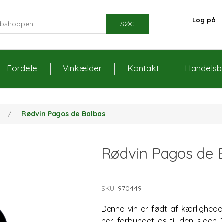
Log på
SØG
Fordele
Vinkælder
Kontakt
Handelsbe
n
/
Rødvin Pagos de Balbas
Rødvin Pagos de 
SKU:
970449
Denne vin er født af kærligheden
har forbundet os til den siden 