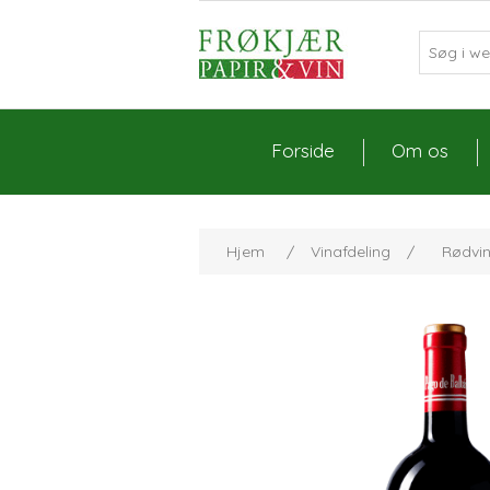
Forside
Om os
Hjem
/
Vinafdeling
/
Rødvi