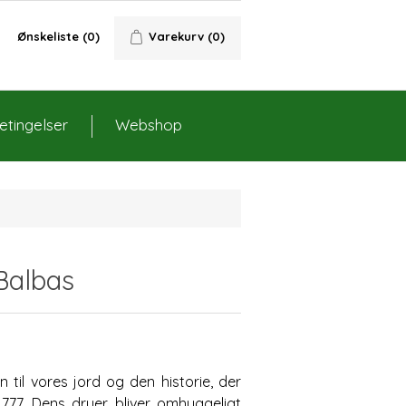
Ønskeliste
(0)
Varekurv
(0)
tingelser
Webshop
Balbas
 til vores jord og den historie, der
1777. Dens druer bliver omhyggeligt