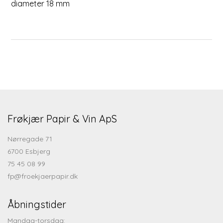
diameter 18 mm
Frøkjær Papir & Vin ApS
Nørregade 71
6700 Esbjerg
75 45 08 99
fp@froekjaerpapir.dk
Åbningstider
Mandag-torsdag: