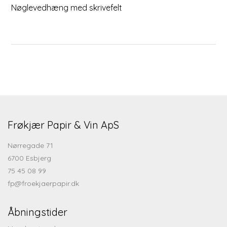
Nøglevedhæng med skrivefelt
Frøkjær Papir & Vin ApS
Nørregade 71
6700 Esbjerg
75 45 08 99
fp@froekjaerpapir.dk
Åbningstider