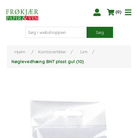
(0)
Søg
Hjem
/
Kontorartikler
/
Lim
/
Nøglevedhæng BNT plast gul (10)