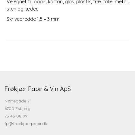
Velegnet til: papir, karton, glas, plastik, træ, folie, metal,
sten og læder.
Skrivebredde 1,5 – 3 mm.
Frøkjær Papir & Vin ApS
Nørregade 71
6700 Esbjerg
75 45 08 99
fp@froekjaerpapir.dk