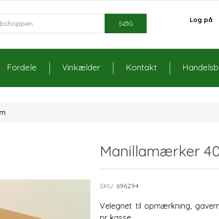
Log på
SØG
Fordele
Vinkælder
Kontakt
Handelsbe
mm
Manillamærker 
SKU:
696294
Velegnet til opmærkning, gavem
pr. kasse.