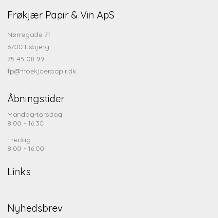
Frøkjær Papir & Vin ApS
Nørregade 71
6700 Esbjerg
75 45 08 99
fp@froekjaerpapir.dk
Åbningstider
Mandag-torsdag:
8.00 - 16.30
Fredag
8.00 - 16.00
Links
Nyhedsbrev