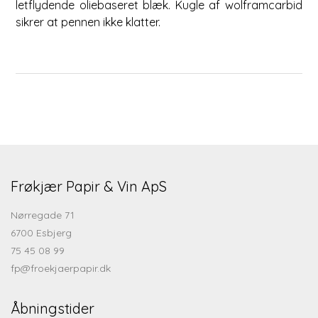
letflydende oliebaseret blæk. Kugle af wolframcarbid
sikrer at pennen ikke klatter.
Frøkjær Papir & Vin ApS
Nørregade 71
6700 Esbjerg
75 45 08 99
fp@froekjaerpapir.dk
Åbningstider