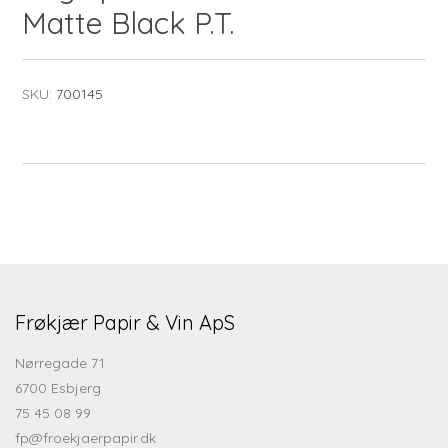
Matte Black P.T.
SKU:
700145
Frøkjær Papir & Vin ApS
Nørregade 71
6700 Esbjerg
75 45 08 99
fp@froekjaerpapir.dk