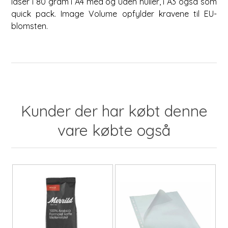
laser i 80 gram i A4 med og uden huller, i A3 også som
quick pack. Image Volume opfylder kravene til EU-
blomsten.
Kunder der har købt denne
vare købte også