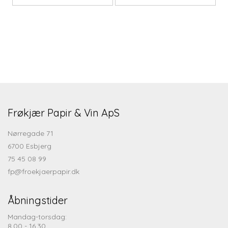
Frøkjær Papir & Vin ApS
Nørregade 71
6700 Esbjerg
75 45 08 99
fp@froekjaerpapir.dk
Åbningstider
Mandag-torsdag:
8.00 - 16.30