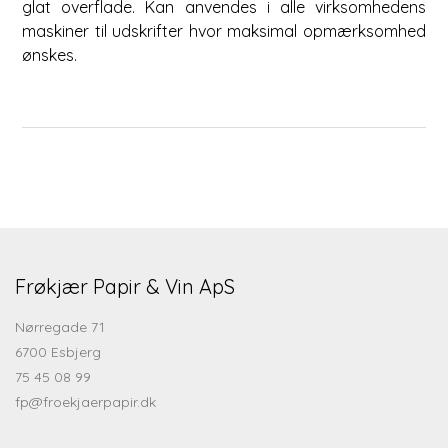
glat overflade. Kan anvendes i alle virksomhedens
maskiner til udskrifter hvor maksimal opmærksomhed
ønskes.
Frøkjær Papir & Vin ApS
Nørregade 71
6700 Esbjerg
75 45 08 99
fp@froekjaerpapir.dk