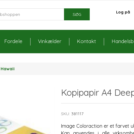
Log på
SØG
Fordele
Vinkælder
Kontakt
Handelsbe
 Hawaii
Kopipapir A4 Deep
SKU:
381117
Image Coloraction er et farvet u
Kan anvendes i alle virksomhe