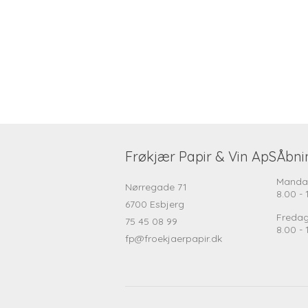
Frøkjær Papir & Vin ApS
Åbni
Manda
Nørregade 71
8.00 - 
6700 Esbjerg
Freda
75 45 08 99
8.00 - 
fp@froekjaerpapir.dk