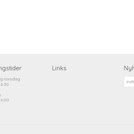
ngstider
Links
Ny
g-torsdag:
16.30
g
16.00