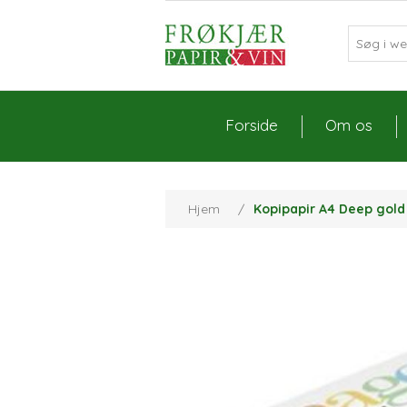
Forside
Om os
Hjem
/
Kopipapir A4 Deep gold