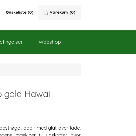
Ønskeliste
(0)
Varekurv
(0)
tingelser
Webshop
 gold Hawaii
bestrøget papir med glat overflade.
dens maskiner til udskrifter hvor