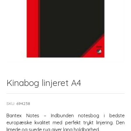
Kinabog linjeret A4
SKU:
694238
Bantex Notes – Indbunden notesbog i bedste
europæiske kvalitet med perfekt trykt linjering. Den
limede og syede ryg giver lang holdbarhed.