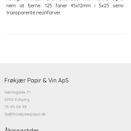
nem at fjerne. 125 faner 45x12mm i 5x25 semi-
transparente neonfarver.
Frøkjær Papir & Vin ApS
Nørregade 71
6700 Esbjerg
75 45 08 99
fp@froekjaerpapir.dk
Åbningstider