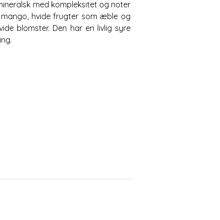
g mineralsk med kompleksitet og noter
 mango, hvide frugter som æble og
de blomster. Den har en livlig syre
ing.