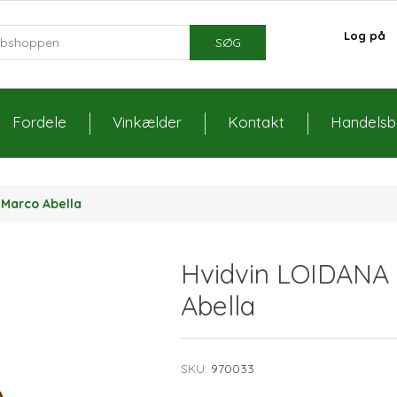
Log på
SØG
Fordele
Vinkælder
Kontakt
Handelsbe
 Marco Abella
Hvidvin LOIDANA 
Abella
SKU:
970033