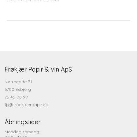
Frøkjær Papir & Vin ApS
Nørregade 71
6700 Esbjerg
75 45 08 99
fp@froekjaerpapir.dk
Åbningstider
Mandag-torsdag: