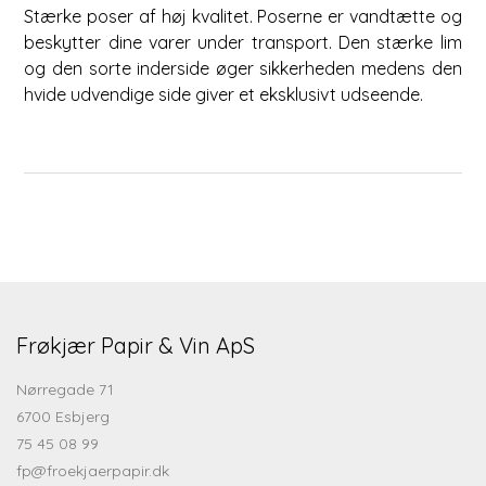
Stærke poser af høj kvalitet. Poserne er vandtætte og
beskytter dine varer under transport. Den stærke lim
og den sorte inderside øger sikkerheden medens den
hvide udvendige side giver et eksklusivt udseende.
Frøkjær Papir & Vin ApS
Nørregade 71
6700 Esbjerg
75 45 08 99
fp@froekjaerpapir.dk