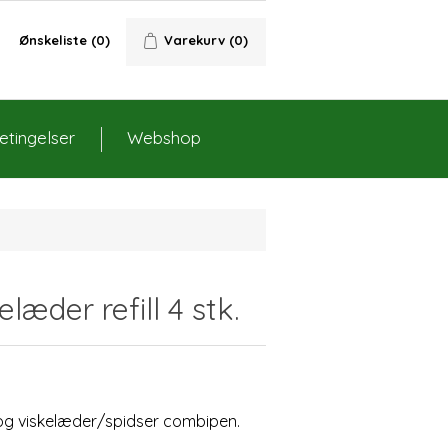
Ønskeliste
(0)
Varekurv
(0)
tingelser
Webshop
læder refill 4 stk.
 og viskelæder/spidser combipen.