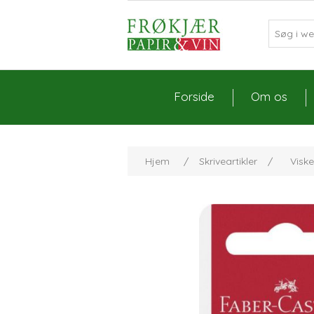
Forside
Om os
Hjem
/
Skriveartikler
/
Visk