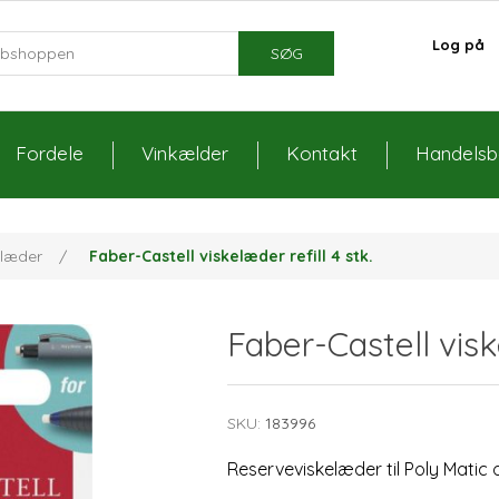
Log på
SØG
Fordele
Vinkælder
Kontakt
Handelsbe
elæder
/
Faber-Castell viskelæder refill 4 stk.
Faber-Castell viske
SKU:
183996
Reserveviskelæder til Poly Matic