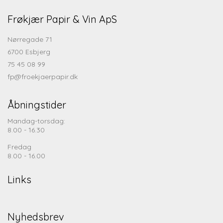
Frøkjær Papir & Vin ApS
Nørregade 71
6700 Esbjerg
75 45 08 99
fp@froekjaerpapir.dk
Åbningstider
Mandag-torsdag:
8.00 - 16.30
Fredag
8.00 - 16.00
Links
Nyhedsbrev