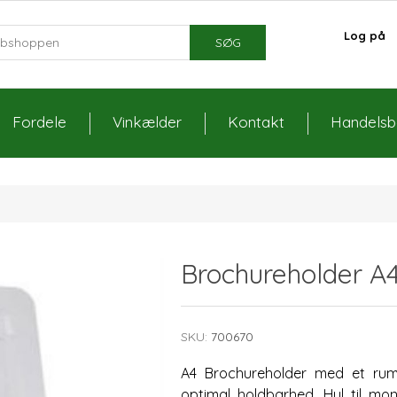
Log på
SØG
Fordele
Vinkælder
Kontakt
Handelsbe
Brochureholder A
SKU:
700670
A4 Brochureholder med et rum. 
optimal holdbarhed. Hul til mon