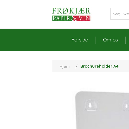
Forside
Om os
Hjem
/
Brochureholder A4