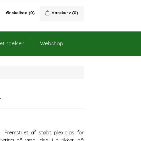
Ønskeliste
(0)
Varekurv
(0)
tingelser
Webshop
4
Fremstillet af støbt plexiglas for
tering på væg. Ideel i butikker, på