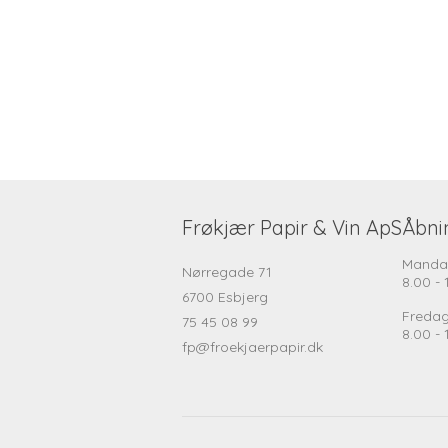
Frøkjær Papir & Vin ApS
Åbni
Manda
Nørregade 71
8.00 - 
6700 Esbjerg
Freda
75 45 08 99
8.00 - 
fp@froekjaerpapir.dk