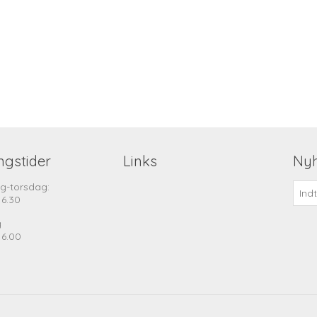
ngstider
Links
Ny
g-torsdag:
16.30
g
16.00