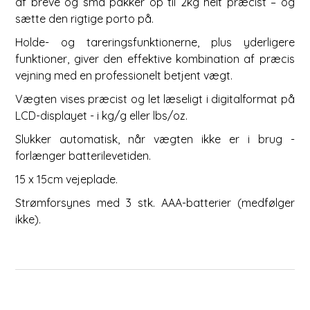
af breve og små pakker op til 2kg helt præcist – og
sætte den rigtige porto på.
Holde- og tareringsfunktionerne, plus yderligere
funktioner, giver den effektive kombination af præcis
vejning med en professionelt betjent vægt.
Vægten vises præcist og let læseligt i digitalformat på
LCD-displayet - i kg/g eller lbs/oz.
Slukker automatisk, når vægten ikke er i brug -
forlænger batterilevetiden.
15 x 15cm vejeplade.
Strømforsynes med 3 stk. AAA-batterier (medfølger
ikke).