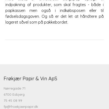
indpakning af produkter, som skal fragtes - både i
papkassen men også i indkøbsposen eller til
fødselsdagsgaven. Og så er det let at håndtere på
lageret såvel som på pakkebordet.
Frøkjær Papir & Vin ApS
Nørregade 71
6700 Esbjerg
75 45 08 99
fp@froekjaerpapir.dk