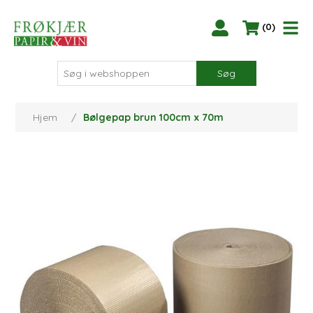
(0)
Søg
Hjem
/
Bølgepap brun 100cm x 70m