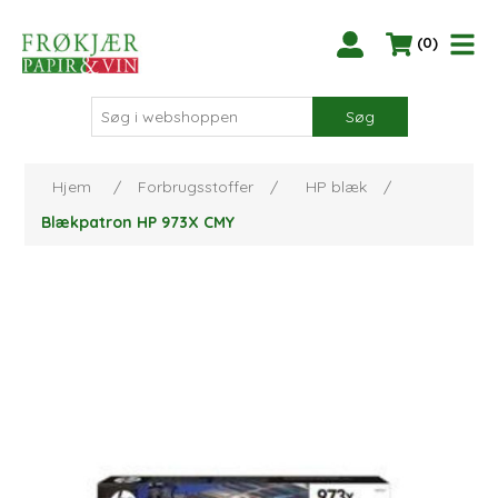
(0)
Søg
Hjem
/
Forbrugsstoffer
/
HP blæk
/
Blækpatron HP 973X CMY