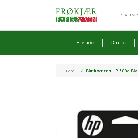
Forside
Om os
Hjem
/
Blækpatron HP 308e Bla