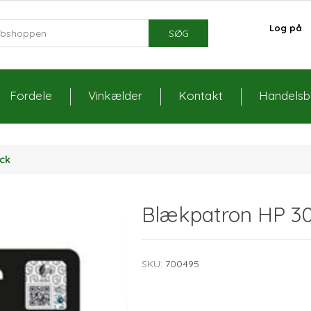
Log på
SØG
Fordele
Vinkælder
Kontakt
Handelsbe
ck
Blækpatron HP 30
SKU:
700495