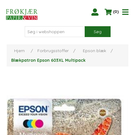
(0)
Søg
Hjem
/
Forbrugsstoffer
/
Epson blæk
/
Blækpatron Epson 603XL Multipack