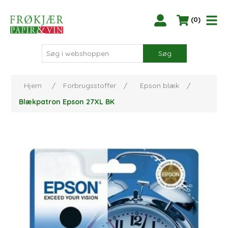
(0)
Søg
Hjem
/
Forbrugsstoffer
/
Epson blæk
/
Blækpatron Epson 27XL BK