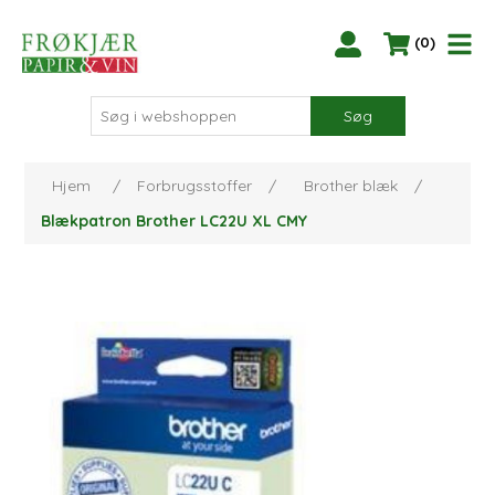
(0)
Søg
Hjem
/
Forbrugsstoffer
/
Brother blæk
/
Blækpatron Brother LC22U XL CMY