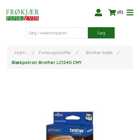
(0)
Søg
Hjem
/
Forbrugsstoffer
/
Brother blæk
/
Blækpatron Brother LC1240 CMY