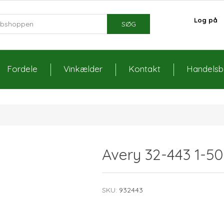
Log på
SØG
Fordele
Vinkælder
Kontakt
Handelsbe
Avery 32-443 1-5
SKU:
932443