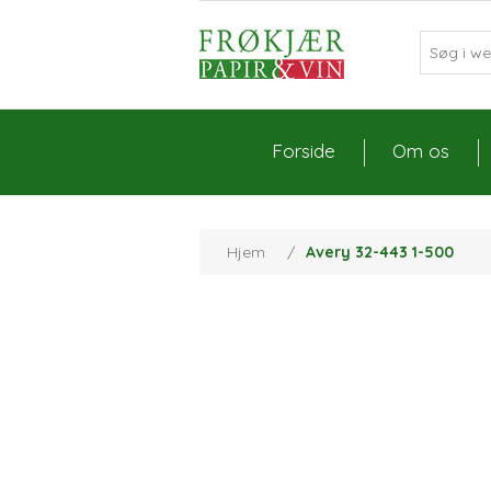
Forside
Om os
Hjem
/
Avery 32-443 1-500