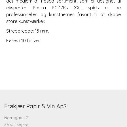
det medlem af Posca sortiment, som er designet til
eksperter. Posca PC-17Ks XXL spids er de
professionelles og kunstnernes favorit til at skabe
store kunstværker.
Strebbredde: 15 mm.
Føres i 10 farver.
Frøkjær Papir & Vin ApS
Nørregade 71
6700 Esbjerg