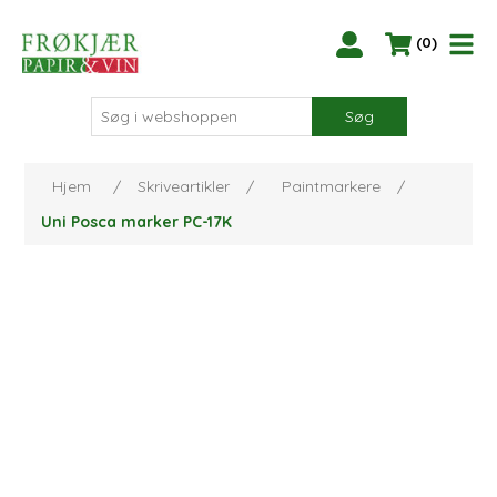
(0)
Søg
Hjem
/
Skriveartikler
/
Paintmarkere
/
Uni Posca marker PC-17K