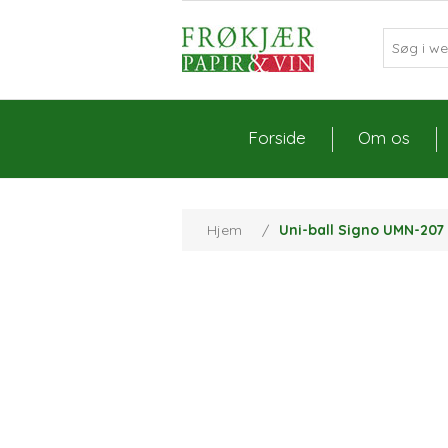
Forside
Om os
Hjem
/
Uni-ball Signo UMN-207 