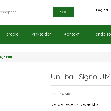
Log på
SØG
Fordele
Vinkælder
Kontakt
Handelsbe
0,7 rød
Uni-ball Signo UM
SKU:
707648
Det perfekte skriveværktøj.