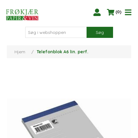
(0)
Søg
Hjem
/
Telefonblok A6 lin. perf.