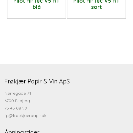
Pilot Hi-Tec V5 RT
Pilot Hi-Tec V5 RT
blå
sort
Frøkjær Papir & Vin ApS
Nørregade 71
6700 Esbjerg
75 45 08 99
fp@froekjaerpapir.dk
Åbningstider