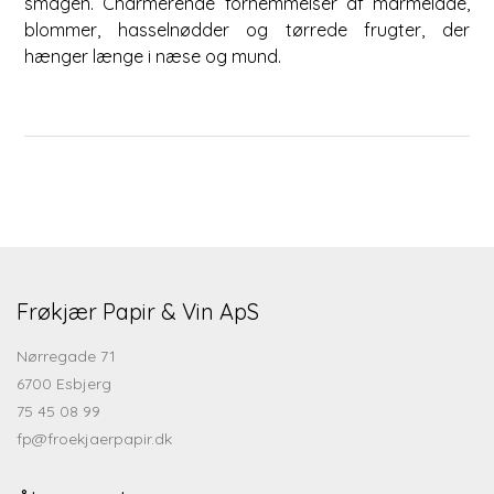
smagen. Charmerende fornemmelser af marmelade,
blommer, hasselnødder og tørrede frugter, der
hænger længe i næse og mund.
Frøkjær Papir & Vin ApS
Nørregade 71
6700 Esbjerg
75 45 08 99
fp@froekjaerpapir.dk