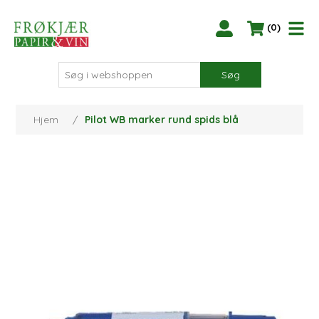
(0)
Søg
Hjem
/
Pilot WB marker rund spids blå