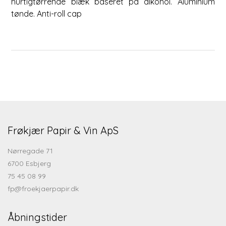
hurtigtørrende blæk baseret på alkohol. Aluminium
tønde. Anti-roll cap
Frøkjær Papir & Vin ApS
Nørregade 71
6700 Esbjerg
75 45 08 99
fp@froekjaerpapir.dk
Åbningstider