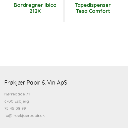
Bordregner Ibico
Tapedispenser
212X
Tesa Comfort
Frøkjær Papir & Vin ApS
Nørregade 71
6700 Esbjerg
75 45 08 99
fp@froekjaerpapir.dk